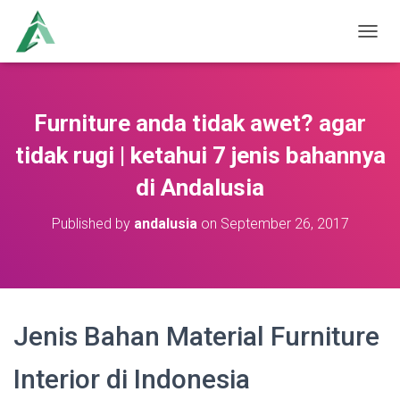
T
O
G
G
L
Furniture anda tidak awet? agar
E
N
tidak rugi | ketahui 7 jenis bahannya
A
di Andalusia
V
I
G
Published by
andalusia
on
September 26, 2017
A
T
I
O
N
Jenis Bahan Material Furniture
Interior di Indonesia