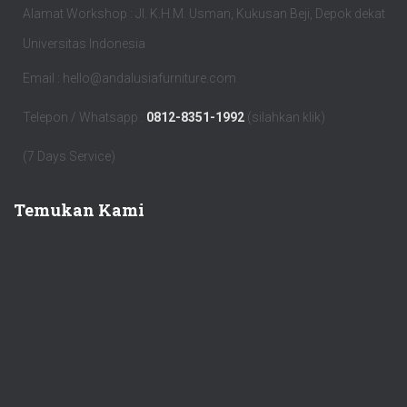
Alamat Workshop : Jl. K.H.M. Usman, Kukusan Beji, Depok dekat
Universitas Indonesia
Email : hello@andalusiafurniture.com
Telepon / Whatsapp :
0812-8351-1992
(silahkan klik)
(7 Days Service)
Temukan Kami