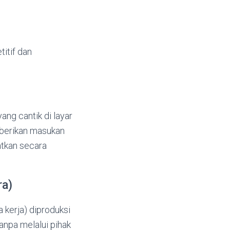
itif dan
ng cantik di layar
berikan masukan
atkan secara
ra)
a kerja) diproduksi
anpa melalui pihak