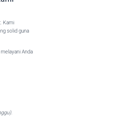
t. Kami
ng solid guna
p melayani Anda
nggu).