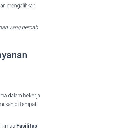
 dan mengalihkan
gan yang pernah
Layanan
ama dalam bekerja
emukan di tempat
nikmati
Fasilitas