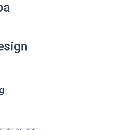
pa
Design
g
membangun suasana