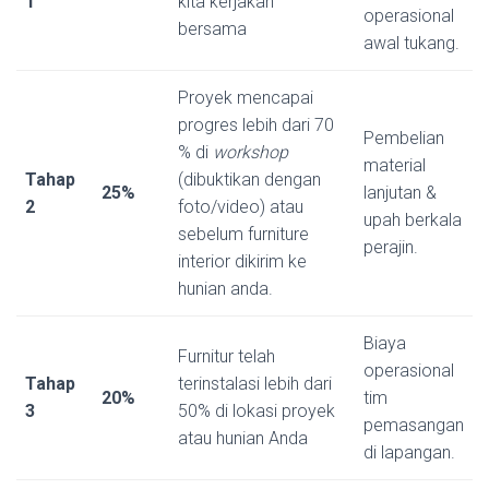
1
kita kerjakan
operasional
bersama
awal tukang.
Proyek mencapai
progres lebih dari 70
Pembelian
% di
workshop
material
Tahap
(dibuktikan dengan
25%
lanjutan &
2
foto/video) atau
upah berkala
sebelum furniture
perajin.
interior dikirim ke
hunian anda.
Biaya
Furnitur telah
operasional
Tahap
terinstalasi lebih dari
20%
tim
3
50% di lokasi proyek
pemasangan
atau hunian Anda
di lapangan.