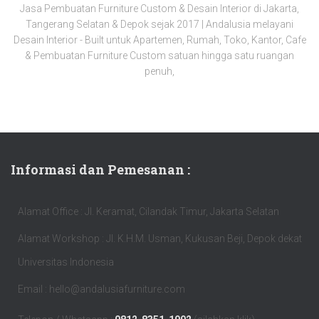
Jasa Pembuatan Furniture Custom & Desain Interior di Jakarta,
Tangerang Selatan & Depok sejak 2017 | Andalusia melayani
Desain Interior - Built untuk Apartemen, Rumah, Toko, Kantor, Cafe
& Pembuatan Furniture Custom satuan hingga satu ruangan
penuh,
Informasi dan Pemesanan :
Alamat Office : Jl. Keramat, Cilandak Timur, Jakarta Selatan
Alamat Workshop : Jl. K.H.M. Usman, Kukusan Beji, Depok dekat
Universitas Indonesia
Email : hello@andalusiafurniture.com