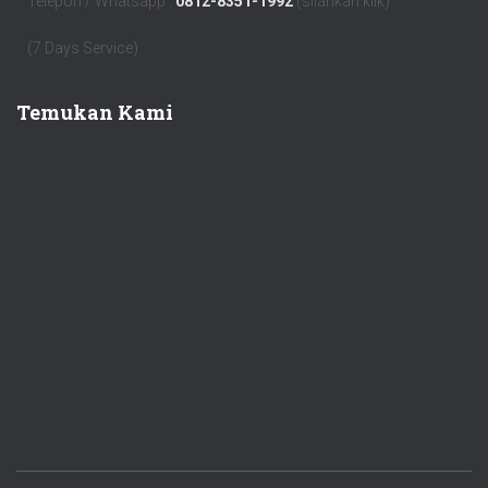
Telepon / Whatsapp :
0812-8351-1992
(silahkan klik)
(7 Days Service)
Temukan Kami