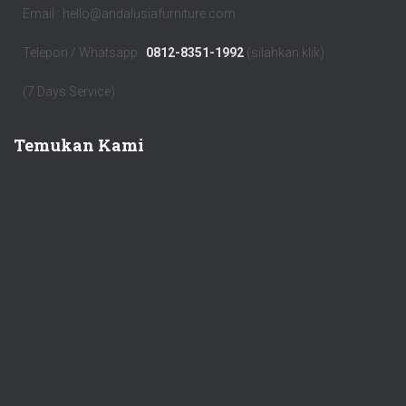
Email : hello@andalusiafurniture.com
Telepon / Whatsapp :
0812-8351-1992
(silahkan klik)
(7 Days Service)
Temukan Kami