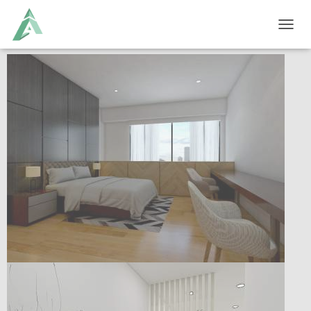
T
O
G
G
L
E
N
A
V
I
G
A
T
I
O
N