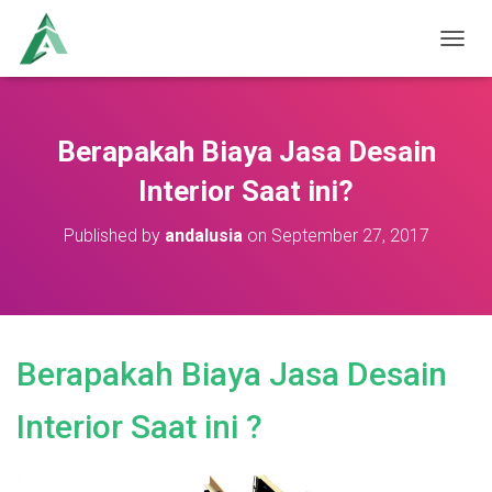
T
O
G
G
L
Berapakah Biaya Jasa Desain
E
N
Interior Saat ini?
A
V
Published by
andalusia
on
September 27, 2017
I
G
A
T
I
O
Berapakah Biaya Jasa Desain
N
Interior Saat ini ?