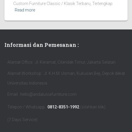
Custom Furniture Classic / Klasik Terbaru, Terlengkap
Read more
Informasi dan Pemesanan :
Alamat Office : Jl. Keramat, Cilandak Timur, Jakarta Selatan
Alamat Workshop : Jl. K.H.M. Usman, Kukusan Beji, Depok dekat
Universitas Indonesia
Email : hello@andalusiafurniture.com
Telepon / Whatsapp :
0812-8351-1992
(silahkan klik)
(7 Days Service)